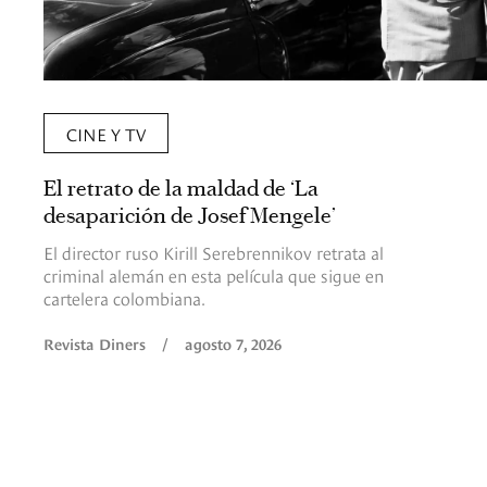
CINE Y TV
El retrato de la maldad de ‘La
desaparición de Josef Mengele’
El director ruso Kirill Serebrennikov retrata al
criminal alemán en esta película que sigue en
cartelera colombiana.
Revista Diners
/
agosto 7, 2026