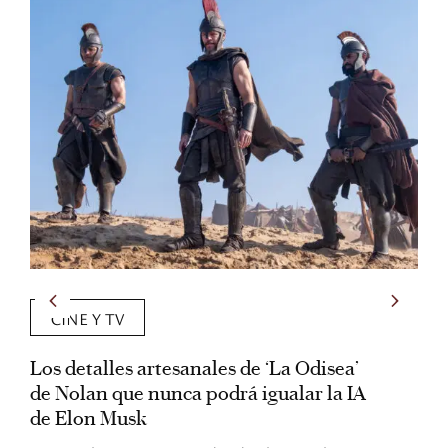
CINE Y TV
Los detalles artesanales de ‘La Odisea’
R
de Nolan que nunca podrá igualar la IA
m
de Elon Musk
I