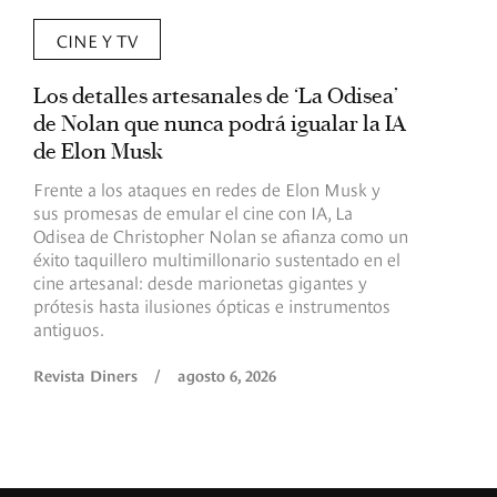
CINE Y TV
Los detalles artesanales de ‘La Odisea’
R
de Nolan que nunca podrá igualar la IA
m
de Elon Musk
I
Frente a los ataques en redes de Elon Musk y
E
sus promesas de emular el cine con IA, La
e
Odisea de Christopher Nolan se afianza como un
b
éxito taquillero multimillonario sustentado en el
C
cine artesanal: desde marionetas gigantes y
c
prótesis hasta ilusiones ópticas e instrumentos
antiguos.
R
Revista Diners
/
agosto 6, 2026