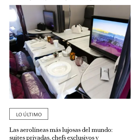
LO ÚLTIMO
Las aerolíneas más lujosas del mundo:
E
suites privadas, chefs exclusivos y
d