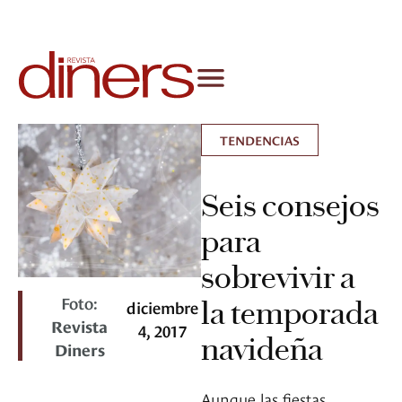
TENDENCIAS
Seis consejos
para
sobrevivir a
Foto:
la temporada
diciembre
Revista
4, 2017
navideña
Diners
Aunque las fiestas