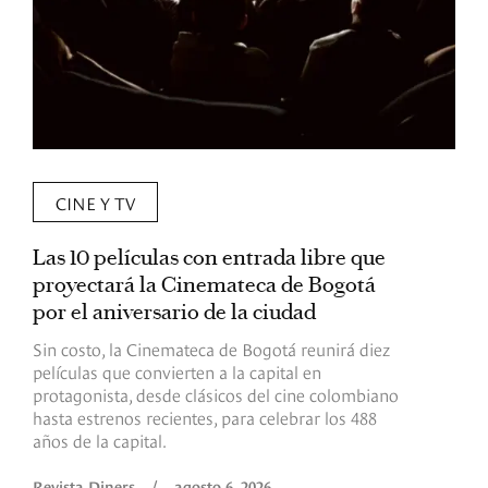
CINE Y TV
Las 10 películas con entrada libre que
D
proyectará la Cinemateca de Bogotá
C
por el aniversario de la ciudad
s
Sin costo, la Cinemateca de Bogotá reunirá diez
E
películas que convierten a la capital en
p
protagonista, desde clásicos del cine colombiano
a
hasta estrenos recientes, para celebrar los 488
a
años de la capital.
R
Revista Diners
/
agosto 6, 2026