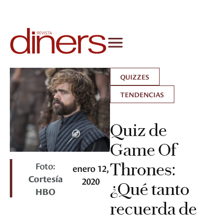
QUIZZES
TENDENCIAS
Quiz de
Game Of
Foto:
Thrones:
enero 12,
Cortesía
2020
¿Qué tanto
HBO
recuerda de