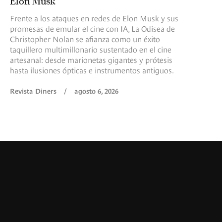
Elon Musk
Frente a los ataques en redes de Elon Musk y sus
promesas de emular el cine con IA, La Odisea de
Christopher Nolan se afianza como un éxito
taquillero multimillonario sustentado en el cine
artesanal: desde marionetas gigantes y prótesis
hasta ilusiones ópticas e instrumentos antiguos.
Revista Diners
/
agosto 6, 2026