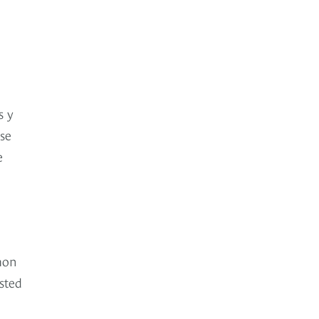
s y
se
e
émon
sted