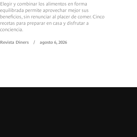
Elegir y combinar los alimentos en forma
equilibrada permite aprovechar mejor sus
beneficios, sin renunciar al placer de comer. Cinco
recetas para preparar en casa y disfrutar a
conciencia.
Revista Diners
/
agosto 6, 2026