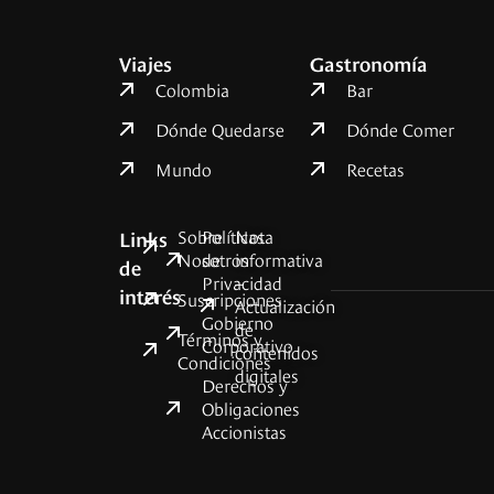
Viajes
Gastronomía
Colombia
Bar
Dónde Quedarse
Dónde Comer
Mundo
Recetas
Sobre
Políticas
Nota
Links
Nosotros
de
informativa
de
Privacidad
–
interés
Suscripciones
Actualización
Gobierno
de
Términos y
Corporativo
contenidos
Condiciones
digitales
Derechos y
Obligaciones
Accionistas