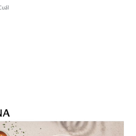
Cuál
NA