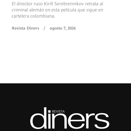
El director ruso Kirill Serebrennikov retrata al
criminal alemán en esta película que sigue en
cartelera colombiana.
Revista Diners
/
agosto 7, 2026