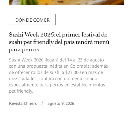
DÓNDE COMER
Sushi Week 2026: el primer festival de
L
sushi pet friendly del país tendrá menú
s
para perros
v
Sushi Week 2026 llegará del 14 al 23 de agosto
D
con una propuesta inédita en Colombia: además
d
de ofrecer rollos de sushi a $23.000 en más de
s
diez ciudades, contará con un menú creado
o
especialmente para perros en establecimientos
e
pet friendly.
R
Revista Diners
/
agosto 9, 2026