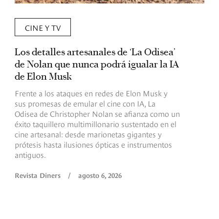
CINE Y TV
Los detalles artesanales de ‘La Odisea’
R
de Nolan que nunca podrá igualar la IA
m
de Elon Musk
I
Frente a los ataques en redes de Elon Musk y
E
sus promesas de emular el cine con IA, La
e
Odisea de Christopher Nolan se afianza como un
b
éxito taquillero multimillonario sustentado en el
C
cine artesanal: desde marionetas gigantes y
c
prótesis hasta ilusiones ópticas e instrumentos
antiguos.
R
Revista Diners
/
agosto 6, 2026