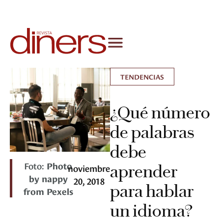
TENDENCIAS
¿Qué número
de palabras
debe
Foto:
Photo
aprender
noviembre
by nappy
20, 2018
para hablar
from Pexels
un idioma?