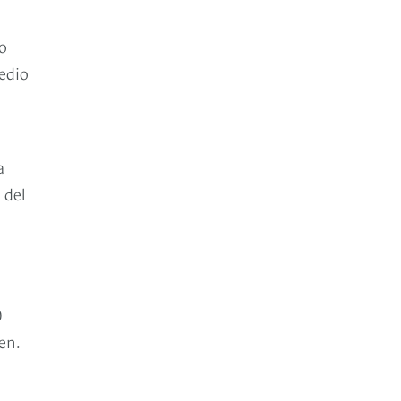
ho
medio
a
 del
0
en.