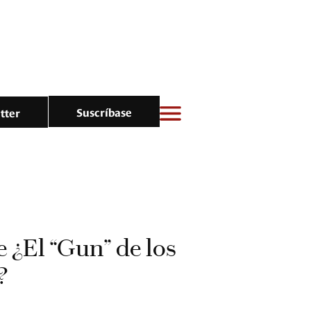
Suscríbase
tter
e ¿El “Gun” de los
?