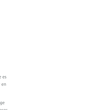
e es
r en
age
esos