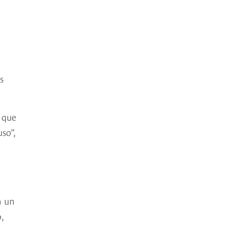
s
 que
so”,
n un
,