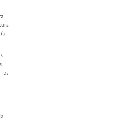
ra
cura
nía
as
s
 los
da