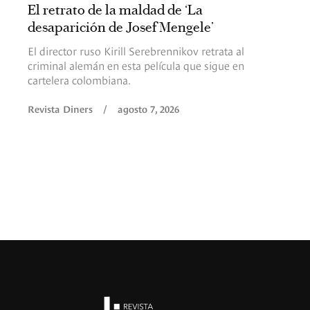
El retrato de la maldad de ‘La
desaparición de Josef Mengele’
El director ruso Kirill Serebrennikov retrata al
criminal alemán en esta película que sigue en
cartelera colombiana.
Revista Diners
/
agosto 7, 2026