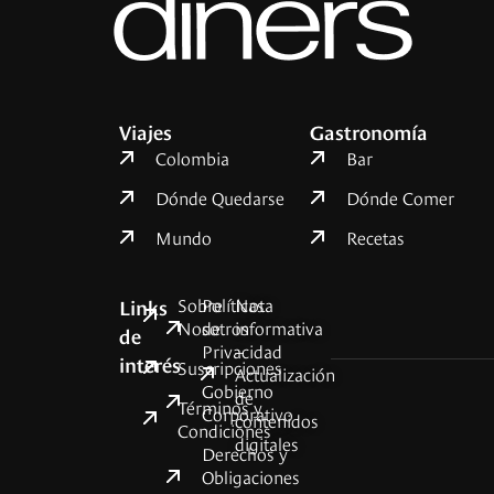
Viajes
Gastronomía
Colombia
Bar
Dónde Quedarse
Dónde Comer
Mundo
Recetas
Sobre
Políticas
Nota
Links
Nosotros
de
informativa
de
Privacidad
–
interés
Suscripciones
Actualización
Gobierno
de
Términos y
Corporativo
contenidos
Condiciones
digitales
Derechos y
Obligaciones