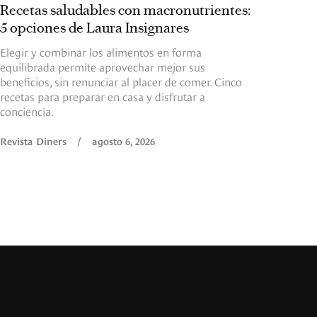
Recetas saludables con macronutrientes:
5 opciones de Laura Insignares
Elegir y combinar los alimentos en forma
equilibrada permite aprovechar mejor sus
beneficios, sin renunciar al placer de comer. Cinco
recetas para preparar en casa y disfrutar a
conciencia.
Revista Diners
/
agosto 6, 2026