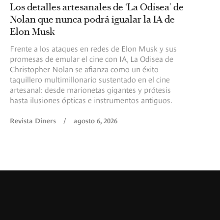
Los detalles artesanales de ‘La Odisea’ de
Nolan que nunca podrá igualar la IA de
Elon Musk
Frente a los ataques en redes de Elon Musk y sus
promesas de emular el cine con IA, La Odisea de
Christopher Nolan se afianza como un éxito
taquillero multimillonario sustentado en el cine
artesanal: desde marionetas gigantes y prótesis
hasta ilusiones ópticas e instrumentos antiguos.
Revista Diners
/
agosto 6, 2026