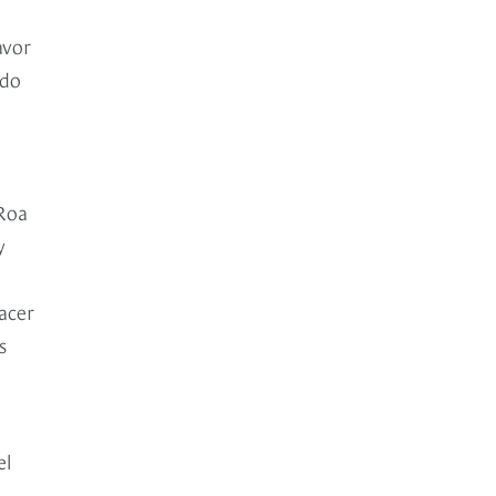
avor
ido
Roa
y
acer
s
el