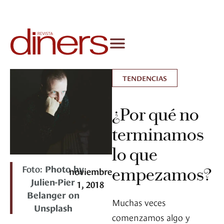
TENDENCIAS
¿Por qué no
terminamos
lo que
Foto:
Photo by
empezamos?
noviembre
Julien-Pier
1, 2018
Belanger on
Muchas veces
Unsplash
comenzamos algo y