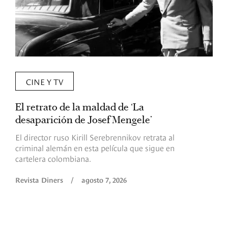
CINE Y TV
El retrato de la maldad de ‘La
L
desaparición de Josef Mengele’
d
d
El director ruso Kirill Serebrennikov retrata al
criminal alemán en esta película que sigue en
F
cartelera colombiana.
s
O
Revista Diners
/
agosto 7, 2026
é
c
p
a