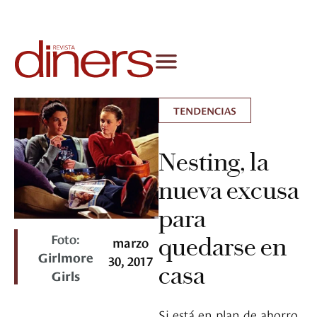
TENDENCIAS
Nesting, la
nueva excusa
para
Foto:
quedarse en
marzo
Girlmore
30, 2017
casa
Girls
Si está en plan de ahorro