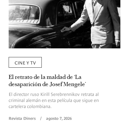
CINE Y TV
El retrato de la maldad de ‘La
L
desaparición de Josef Mengele’
d
d
El director ruso Kirill Serebrennikov retrata al
criminal alemán en esta película que sigue en
F
cartelera colombiana.
s
O
Revista Diners
/
agosto 7, 2026
é
c