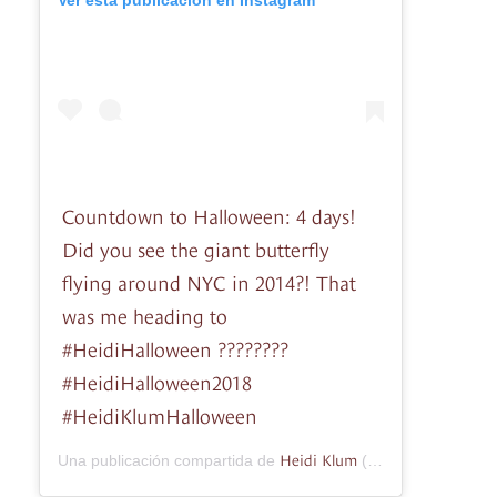
Countdown to Halloween: 4 days!
Did you see the giant butterfly
flying around NYC in 2014?! That
was me heading to
#HeidiHalloween ????????
#HeidiHalloween2018
#HeidiKlumHalloween
Heidi Klum
Una publicación compartida de
(@heidiklum) el
27