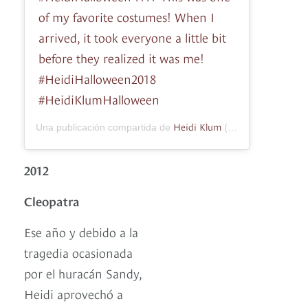
of my favorite costumes! When I
arrived, it took everyone a little bit
before they realized it was me!
#HeidiHalloween2018
#HeidiKlumHalloween
Heidi Klum
Una publicación compartida de
(@heidiklum) el
26
2012
Cleopatra
Ese año y debido a la
tragedia ocasionada
por el huracán Sandy,
Heidi aprovechó a