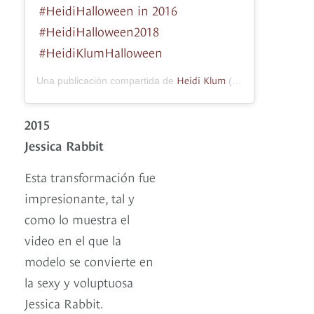
#HeidiHalloween in 2016
#HeidiHalloween2018
#HeidiKlumHalloween
Heidi Klum
Una publicación compartida de
(@heidiklum) el
29
2015
Jessica Rabbit
Esta transformación fue
impresionante, tal y
como lo muestra el
video en el que la
modelo se convierte en
la sexy y voluptuosa
Jessica Rabbit.