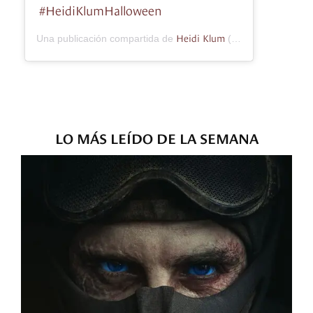
#HeidiKlumHalloween
Heidi Klum
Una publicación compartida de
(@heidiklum) el
23
LO MÁS LEÍDO DE LA SEMANA