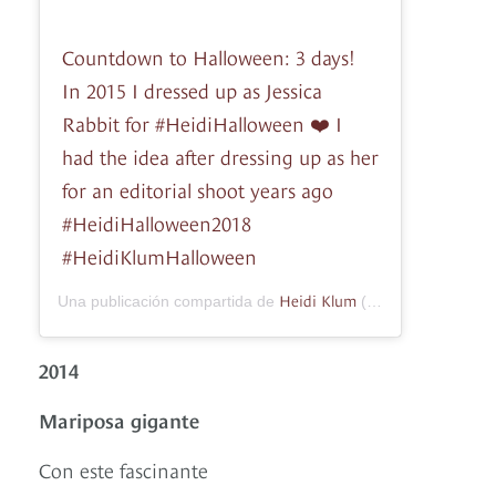
Countdown to Halloween: 3 days!
In 2015 I dressed up as Jessica
Rabbit for #HeidiHalloween ❤️ I
had the idea after dressing up as her
for an editorial shoot years ago
#HeidiHalloween2018
#HeidiKlumHalloween
Heidi Klum
Una publicación compartida de
(@heidiklum) el
28
2014
Mariposa gigante
Con este fascinante