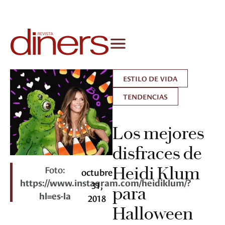
ESTILO DE VIDA
TENDENCIAS
Los mejores
disfraces de
Foto:
Heidi Klum
octubre
https://www.instagram.com/heidiklum/?
31,
para
hl=es-la
2018
Halloween