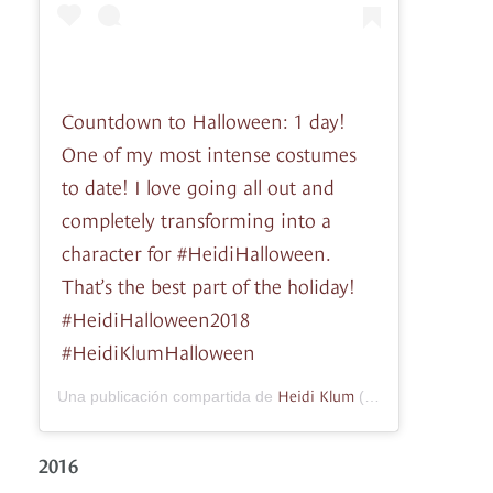
Countdown to Halloween: 1 day!
One of my most intense costumes
to date! I love going all out and
completely transforming into a
character for #HeidiHalloween.
That’s the best part of the holiday!
#HeidiHalloween2018
#HeidiKlumHalloween
Heidi Klum
Una publicación compartida de
(@heidiklum) el
30
2016