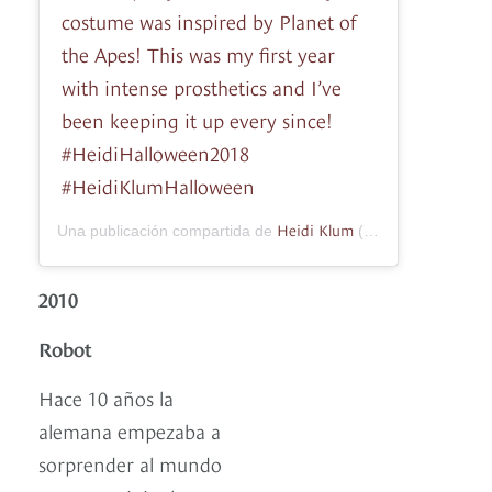
costume was inspired by Planet of
the Apes! This was my first year
with intense prosthetics and I’ve
been keeping it up every since!
#HeidiHalloween2018
#HeidiKlumHalloween
Heidi Klum
Una publicación compartida de
(@heidiklum) el
24
2010
Robot
Hace 10 años la
alemana empezaba a
sorprender al mundo