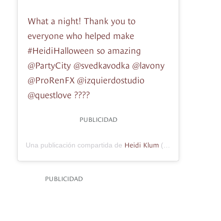
What a night! Thank you to
everyone who helped make
#HeidiHalloween so amazing
@PartyCity @svedkavodka @lavony
@ProRenFX @izquierdostudio
@questlove ????
PUBLICIDAD
Heidi Klum
Una publicación compartida de
(@heidiklum) el
1 
PUBLICIDAD