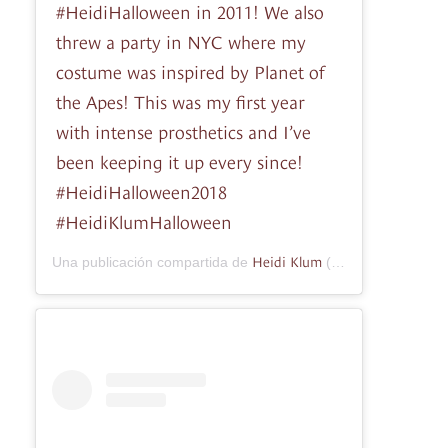
#HeidiHalloween in 2011! We also
threw a party in NYC where my
costume was inspired by Planet of
the Apes! This was my first year
with intense prosthetics and I’ve
been keeping it up every since!
#HeidiHalloween2018
#HeidiKlumHalloween
Heidi Klum
Una publicación compartida de
(@heidiklum) el
24