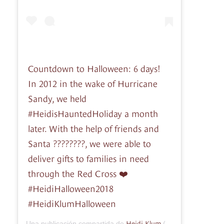
Countdown to Halloween: 6 days!
In 2012 in the wake of Hurricane
Sandy, we held
#HeidisHauntedHoliday a month
later. With the help of friends and
Santa ????????, we were able to
deliver gifts to families in need
through the Red Cross ❤️
#HeidiHalloween2018
#HeidiKlumHalloween
Heidi Klum
Una publicación compartida de
(@heidiklum) el
25