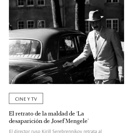
CINE Y TV
El retrato de la maldad de ‘La
L
desaparición de Josef Mengele’
d
d
El director ruso Kirill Serebrennikov retrata al