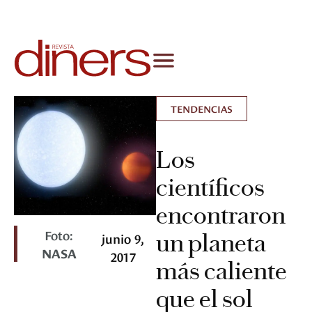
TENDENCIAS
Los
científicos
encontraron
Foto:
un planeta
junio 9,
NASA
2017
más caliente
que el sol