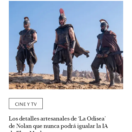
CINE Y TV
Los detalles artesanales de ‘La Odisea’
R
de Nolan que nunca podrá igualar la IA
m