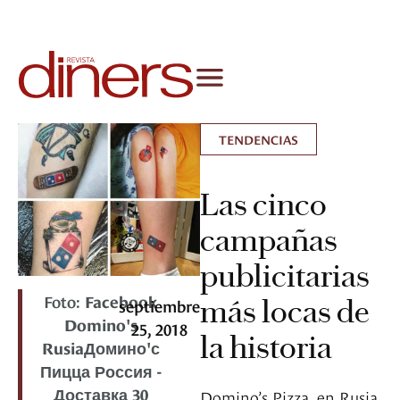
TENDENCIAS
Las cinco
campañas
publicitarias
Foto:
Facebook
más locas de
septiembre
Domino's
25, 2018
la historia
RusiaДомино'с
Пицца Россия -
Доставка 30
Domino’s Pizza, en Rusia,