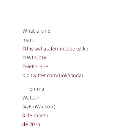
What a kind
man.
#thisiswhatafeminstlookslike
#IWD2016
#HeForShe
pic.twitter.com/IJok54gdau
— Emma
Watson
(@EmWatson)
8 de marzo
de 2016