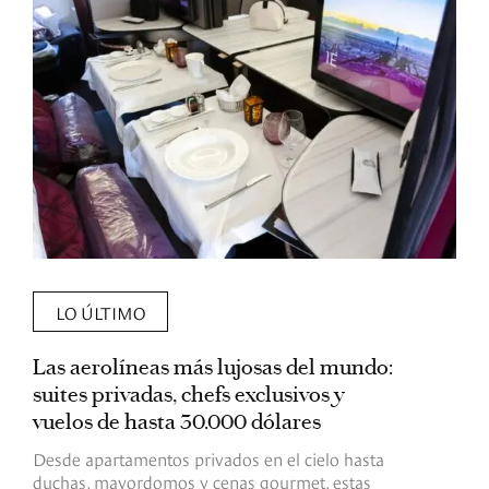
LO ÚLTIMO
Las aerolíneas más lujosas del mundo:
E
suites privadas, chefs exclusivos y
d
vuelos de hasta 30.000 dólares
E
c
Desde apartamentos privados en el cielo hasta
c
duchas, mayordomos y cenas gourmet, estas