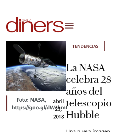
TENDENCIAS
La NASA
celebra 28
años del
Foto:
NASA,
telescopio
abril
https://goo.gl/dW2hmL
23,
Hubble
2018
Una nueva imagen