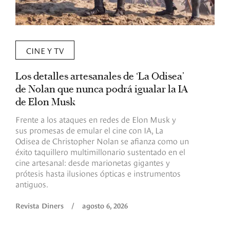
CINE Y TV
Los detalles artesanales de ‘La Odisea’
R
de Nolan que nunca podrá igualar la IA
m
de Elon Musk
I
Frente a los ataques en redes de Elon Musk y
E
sus promesas de emular el cine con IA, La
e
Odisea de Christopher Nolan se afianza como un
b
éxito taquillero multimillonario sustentado en el
C
cine artesanal: desde marionetas gigantes y
c
prótesis hasta ilusiones ópticas e instrumentos
antiguos.
R
Revista Diners
/
agosto 6, 2026