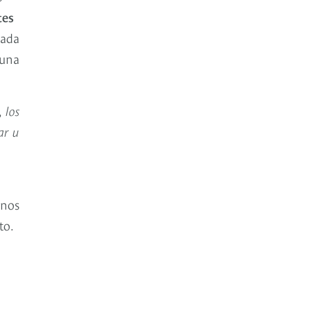
tes
lada
 una
 los
ar u
anos
to.