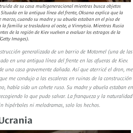
struida de su casa multigeneracional mientras busca objetos
 Situada en la antigua línea del frente, Oksana explica que la
de marzo, cuando su madre y su abuela estaban en el piso de
 la familia se trasladara al oeste, a Vinnytsia. Mientras Rusia
dentes de la región de Kiev vuelven a evaluar los estragos de la
Getty Images).
estrucción generalizada de un barrio de Motomel (una de las
uado en una antigua línea del frente en las afueras de Kiev.
de una casa gravemente dañada. Así que aterricé el dron, me
ue me condujo a las escaleras en ruinas de la construcción
no, había sido un cohete ruso. Su madre y abuela estaban e
ecogiendo lo que pudo salvar. La franqueza y la naturalidad
in hipérboles ni melodramas, solo los hechos.
 Ucrania