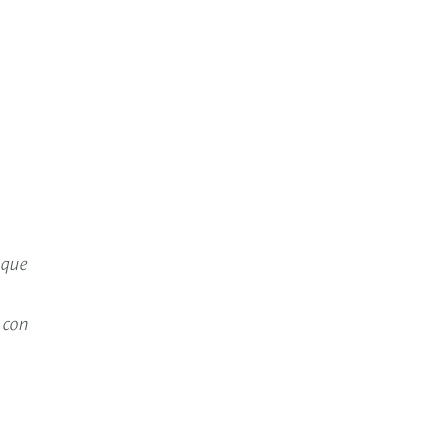
 que
n
 con