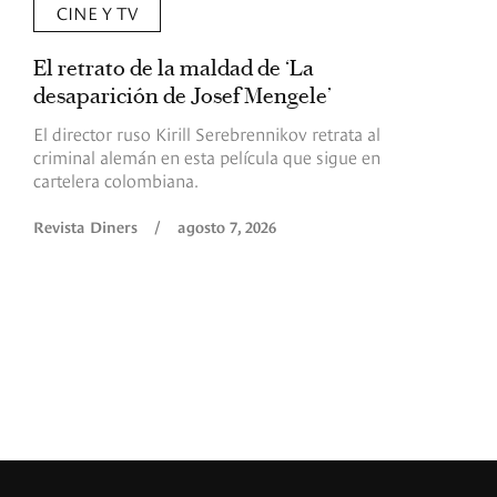
CINE Y TV
El retrato de la maldad de ‘La
L
desaparición de Josef Mengele’
d
d
El director ruso Kirill Serebrennikov retrata al
criminal alemán en esta película que sigue en
F
cartelera colombiana.
s
O
Revista Diners
/
agosto 7, 2026
é
c
p
a
R