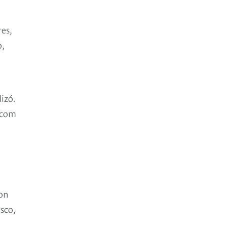
res,
o,
izó.
.com
con
sco,