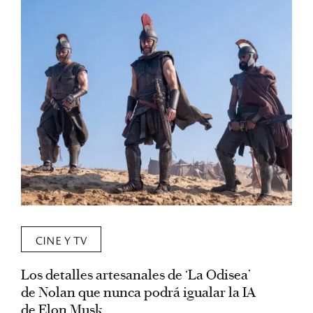
CINE Y TV
Los detalles artesanales de ‘La Odisea’
R
de Nolan que nunca podrá igualar la IA
m
de Elon Musk
I