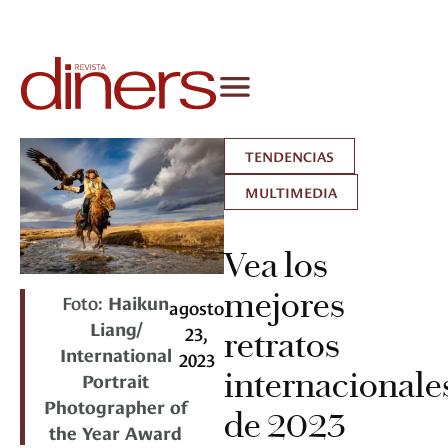
TENDENCIAS
MULTIMEDIA
Vea los
mejores
Foto:
Haikun
agosto
Liang/
23,
retratos
International
2023
internacionale
Portrait
Photographer of
de 2023
the Year Award