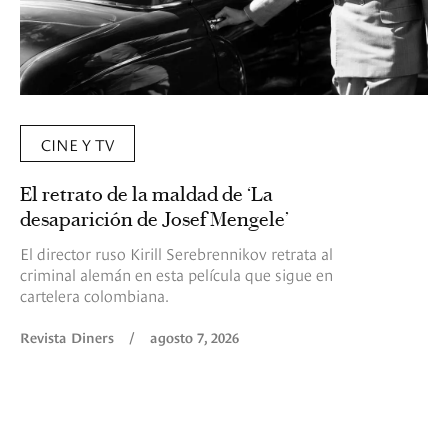
CINE Y TV
El retrato de la maldad de ‘La
desaparición de Josef Mengele’
El director ruso Kirill Serebrennikov retrata al
criminal alemán en esta película que sigue en
cartelera colombiana.
Revista Diners
/
agosto 7, 2026