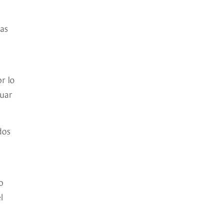
eas
r lo
cuar
dos
o
l