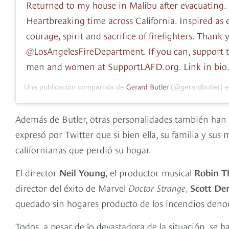
Returned to my house in Malibu after evacuating.
Heartbreaking time across California. Inspired as 
courage, spirit and sacrifice of firefighters. Thank 
@LosAngelesFireDepartment. If you can, support 
men and women at SupportLAFD.org. Link in bio
Gerard Butler
Una publicación compartida de
(@gerardbutler) 
Además de Butler, otras personalidades también han p
expresó por Twitter que si bien ella, su familia y sus
californianas que perdió su hogar.
El director
Neil Young
, el productor musical
Robin T
director del éxito de Marvel
Doctor Strange
,
Scott De
quedado sin hogares producto de los incendios deno
Todos, a pesar de lo devastadora de la situación, se