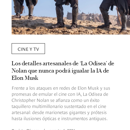
CINE Y TV
Los detalles artesanales de ‘La Odisea’ de
Nolan que nunca podrá igualar la IA de
Elon Musk
Frente a los ataques en redes de Elon Musk y sus
promesas de emular el cine con IA, La Odisea de
Christopher Nolan se afianza como un éxito
taquillero multimillonario sustentado en el cine
artesanal: desde marionetas gigantes y prótesis
hasta ilusiones ópticas e instrumentos antiguos.