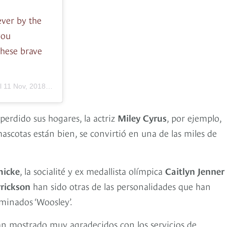
ever by the
you
these brave
.
el
11 Nov, 2018 a las 10:36 PST
erdido sus hogares, la actriz
Miley Cyrus
, por ejemplo,
 mascotas están bien, se convirtió en una de las miles de
hicke
, la socialité y ex medallista olímpica
Caitlyn Jenner
rrickson
han sido otras de las personalidades que han
minados ‘Woosley’.
 han mostrado muy agradecidos con los servicios de