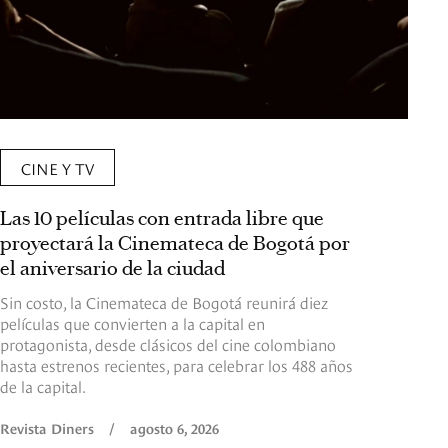
CINE Y TV
Las 10 películas con entrada libre que
proyectará la Cinemateca de Bogotá por
el aniversario de la ciudad
Sin costo, la Cinemateca de Bogotá reunirá diez
películas que convierten a la capital en
protagonista, desde clásicos del cine colombiano
hasta estrenos recientes, para celebrar los 488 años
de la capital.
Revista Diners
/
agosto 6, 2026