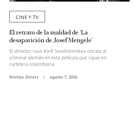
CINE Y TV
El retrato de la maldad de ‘La
L
desaparición de Josef Mengele’
d
d
El director ruso Kirill Serebrennikov retrata al
criminal alemán en esta película que sigue en
F
cartelera colombiana.
s
O
Revista Diners
/
agosto 7, 2026
é
c
p
a
R