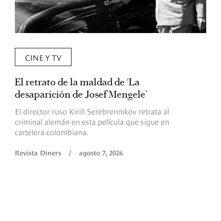
CINE Y TV
El retrato de la maldad de ‘La
L
desaparición de Josef Mengele’
d
d
El director ruso Kirill Serebrennikov retrata al
criminal alemán en esta película que sigue en
F
cartelera colombiana.
s
O
Revista Diners
/
agosto 7, 2026
é
c
p
a
R