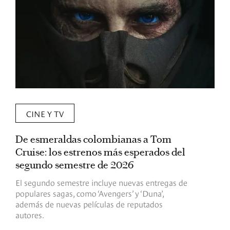
CINE Y TV
De esmeraldas colombianas a Tom
L
Cruise: los estrenos más esperados del
«
segundo semestre de 2026
p
El segundo semestre incluye nuevas entregas de
E
populares sagas, como ‘Avengers’ y ‘Duna’,
h
además de nuevas películas de reputados
d
autores.
h
(