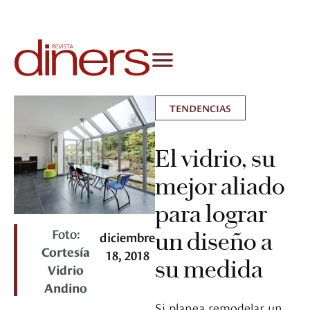
TENDENCIAS
El vidrio, su
mejor aliado
para lograr
Foto:
un diseño a
diciembre
Cortesía
18, 2018
su medida
Vidrio
Andino
Si planea remodelar un