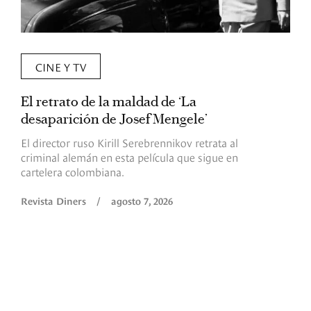
CINE Y TV
El retrato de la maldad de ‘La
L
desaparición de Josef Mengele’
d
d
El director ruso Kirill Serebrennikov retrata al
criminal alemán en esta película que sigue en
F
cartelera colombiana.
s
O
Revista Diners
/
agosto 7, 2026
é
c
p
a
R