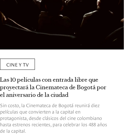
CINE Y TV
Las 10 películas con entrada libre que
proyectará la Cinemateca de Bogotá por
el aniversario de la ciudad
Sin costo, la Cinemateca de Bogotá reunirá diez
películas que convierten a la capital en
protagonista, desde clásicos del cine colombiano
hasta estrenos recientes, para celebrar los 488 años
de la capital.