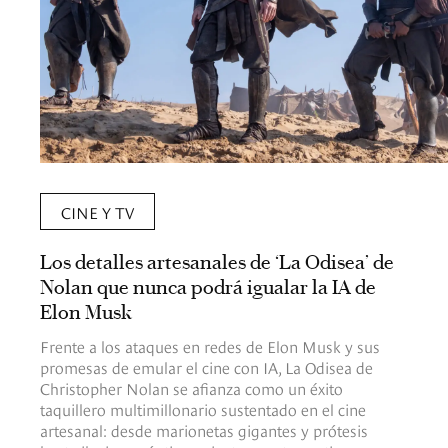
CINE Y TV
Los detalles artesanales de ‘La Odisea’ de
Nolan que nunca podrá igualar la IA de
Elon Musk
Frente a los ataques en redes de Elon Musk y sus
promesas de emular el cine con IA, La Odisea de
Christopher Nolan se afianza como un éxito
taquillero multimillonario sustentado en el cine
artesanal: desde marionetas gigantes y prótesis