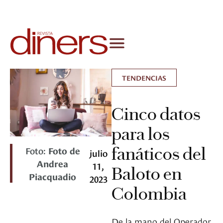
TENDENCIAS
Cinco datos
para los
fanáticos del
Foto:
Foto de
julio
Andrea
11,
Baloto en
Piacquadio
2023
Colombia
De la mano del Operador