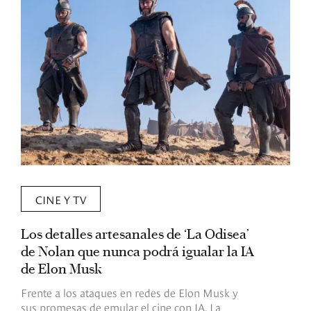
CINE Y TV
Los detalles artesanales de ‘La Odisea’
R
de Nolan que nunca podrá igualar la IA
m
de Elon Musk
I
Frente a los ataques en redes de Elon Musk y
E
sus promesas de emular el cine con IA, La
e