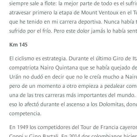
siempre sale a flote: la mejor parte de todo es el su
atravesar primero la etapa de Mount Ventoux en el T
que he tenido en mi carrera deportiva. Nunca había t
sufrido por el frío. Pero este dolor jamás lo había sent
Km 145
El ciclismo es estrategia. Durante el último Giro de 
compatriota Nairo Quintana que se había quejado de 
Urán no dudó en decir que no le creía mucho a Nairo,
pero de un momento a otro empieza a pedalear como
una de las tres carreras más importantes del mundo. U
eso lo afectó durante el ascenso a los Dolomitas, don
competencia.
En 1949 los competidores del Tour de Francia cayeron
Coppi y Gino Bartali. En 2014 dos colombianos hicier