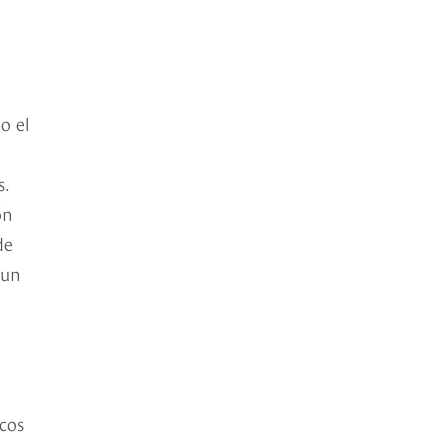
o el
s.
ón
de
 un
cos