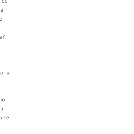
l de
ja
e
a?
dor #
 no
la
arse