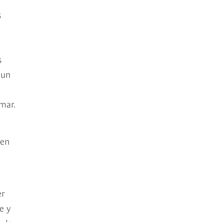
s
s
 un
mar.
 en
er
e y