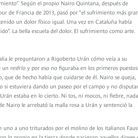
frimiento”. Según el propio Nairo Quintana, después de
our de Francia de 2013, pasó por “el sufrimiento más gra
enido un dolor físico igual. Una vez en Cataluña había
ido”. La bella escuela del dolor. El sufrimiento como arte.
Italia le preguntaron a Rigoberto Urán cómo veía a su
un resfrío y por eso no figuraba en los primeros puestos
 que de hecho había que cuidarse de él. Nairo se queja,
 si estuviera dando un paseo por el campo y no disput
rán estaba en lo cierto. Ni tos, ni mocos, ni fiebre, nad
de Nairo le arrebató la malla rosa a Urán y sentenció la
 uno a uno triturados por el molino de los italianos Faus
on lo propio en la tierra donde nacieron aquellos dioses 