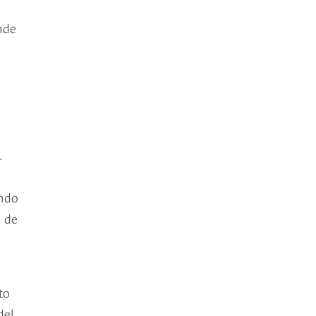
nde
.
ando
a de
to
del