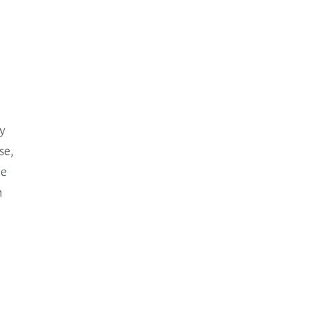
y
se,
ue
n