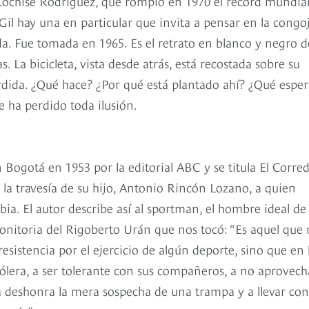
Cochise Rodríguez, que rompió en 1970 el récord mundia
Gil hay una en particular que invita a pensar en la congo
da. Fue tomada en 1965. Es el retrato en blanco y negro d
 La bicicleta, vista desde atrás, está recostada sobre su
rdida. ¿Qué hace? ¿Por qué está plantado ahí? ¿Qué esper
 ha perdido toda ilusión.
 Bogotá en 1953 por la editorial ABC y se titula El Corre
 la travesía de su hijo, Antonio Rincón Lozano, a quien
bia. El autor describe así al sportman, el hombre ideal de
onitoria del Rigoberto Urán que nos tocó: “Es aquel que
esistencia por el ejercicio de algún deporte, sino que en 
cólera, a ser tolerante con sus compañeros, a no aprovech
 deshonra la mera sospecha de una trampa y a llevar con