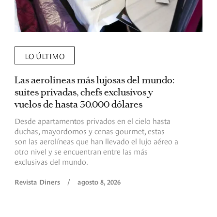
LO ÚLTIMO
Las aerolíneas más lujosas del mundo:
E
suites privadas, chefs exclusivos y
d
vuelos de hasta 30.000 dólares
E
c
Desde apartamentos privados en el cielo hasta
c
duchas, mayordomos y cenas gourmet, estas
son las aerolíneas que han llevado el lujo aéreo a
R
otro nivel y se encuentran entre las más
exclusivas del mundo.
Revista Diners
/
agosto 8, 2026