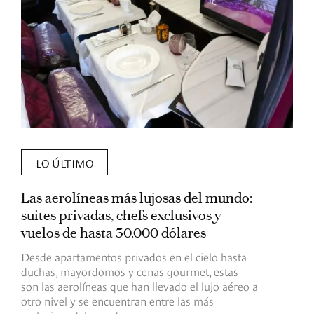
LO ÚLTIMO
Las aerolíneas más lujosas del mundo:
E
suites privadas, chefs exclusivos y
d
vuelos de hasta 30.000 dólares
E
c
Desde apartamentos privados en el cielo hasta
c
duchas, mayordomos y cenas gourmet, estas
son las aerolíneas que han llevado el lujo aéreo a
R
otro nivel y se encuentran entre las más