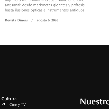
artesanal: desde marionetas gigantes y prótesis
hasta ilusiones ópticas e instrumentos antiguos.
Revista Diners
/
agosto 6, 2026
Nuestro
Cultura
Cine y TV