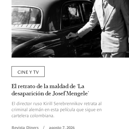
CINE Y TV
El retrato de la maldad de ‘La
desaparición de Josef Mengele’
El director ruso Kirill Serebrennikov retrata al
criminal alemán en esta película que sigue en
cartelera colombiana.
Revista Diners
/
agosto 7, 2026