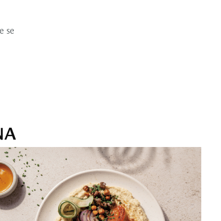
e se
NA