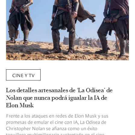
CINE Y TV
Los detalles artesanales de ‘La Odisea’ de
Nolan que nunca podrá igualar la IA de
Elon Musk
Frente a los ataques en redes de Elon Musk y sus
promesas de emular el cine con IA, La Odisea de
Christopher Nolan se afianza como un éxito
taquillero multimillonario sustentado en el cine