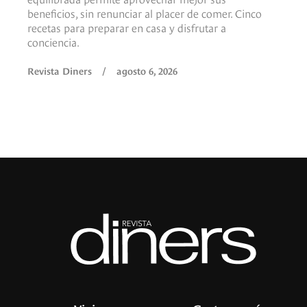
beneficios, sin renunciar al placer de comer. Cinco
recetas para preparar en casa y disfrutar a
conciencia.
Revista Diners
/
agosto 6, 2026