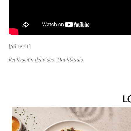
[/diners1]
Realización del video: DuallStudio
L