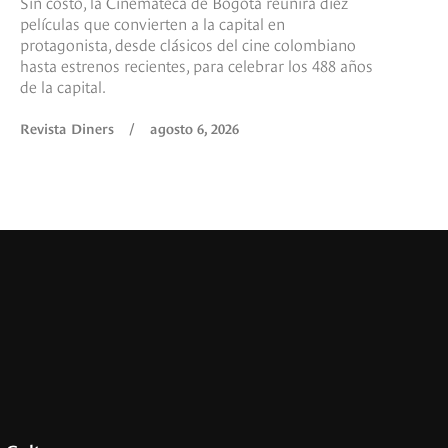
Sin costo, la Cinemateca de Bogotá reunirá diez
películas que convierten a la capital en
protagonista, desde clásicos del cine colombiano
hasta estrenos recientes, para celebrar los 488 años
de la capital.
Revista Diners
/
agosto 6, 2026