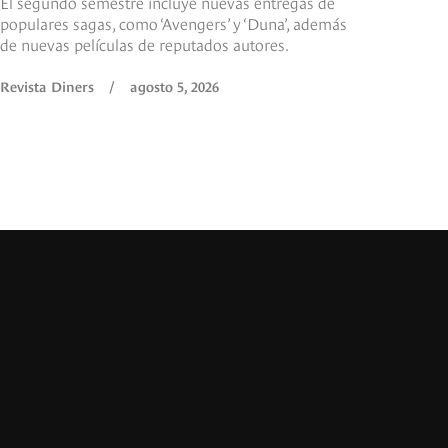
El segundo semestre incluye nuevas entregas de
populares sagas, como ‘Avengers’ y ‘Duna’, además
de nuevas películas de reputados autores.
Revista Diners
/
agosto 5, 2026