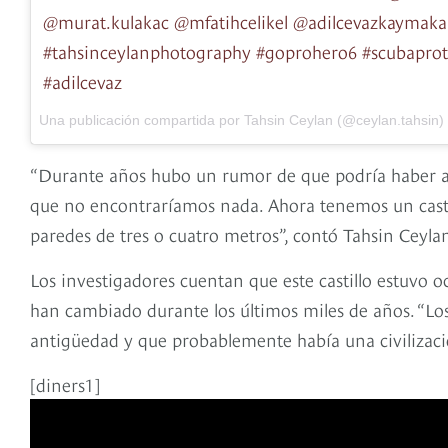
@murat.kulakac @mfatihcelikel @adilcevazkaymaka
#tahsinceylanphotography #goprohero6 #scubapro
#adilcevaz
Una publicación compartida por Tahsin Ceylan (@ceylan.tahsin)
“Durante años hubo un rumor de que podría haber al
que no encontraríamos nada. Ahora tenemos un casti
paredes de tres o cuatro metros”, contó Tahsin Ceylan,
Los investigadores cuentan que este castillo estuvo o
han cambiado durante los últimos miles de años. “Los 
antigüedad y que probablemente había una civilizaci
[diners1]