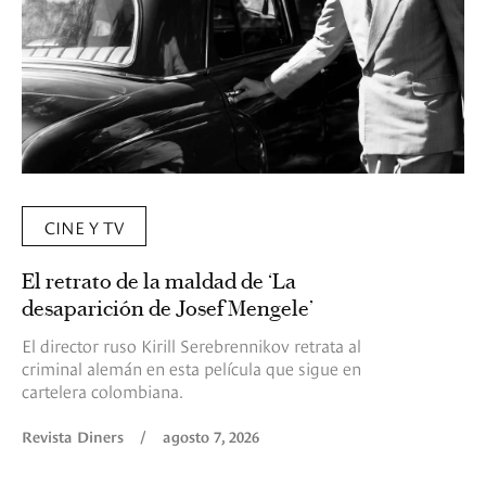
CINE Y TV
El retrato de la maldad de ‘La
desaparición de Josef Mengele’
El director ruso Kirill Serebrennikov retrata al
criminal alemán en esta película que sigue en
cartelera colombiana.
Revista Diners
/
agosto 7, 2026