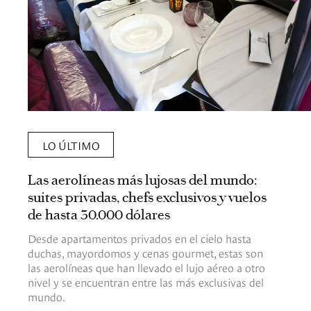
LO ÚLTIMO
Las aerolíneas más lujosas del mundo:
suites privadas, chefs exclusivos y vuelos
de hasta 30.000 dólares
Desde apartamentos privados en el cielo hasta
duchas, mayordomos y cenas gourmet, estas son
las aerolíneas que han llevado el lujo aéreo a otro
nivel y se encuentran entre las más exclusivas del
mundo.