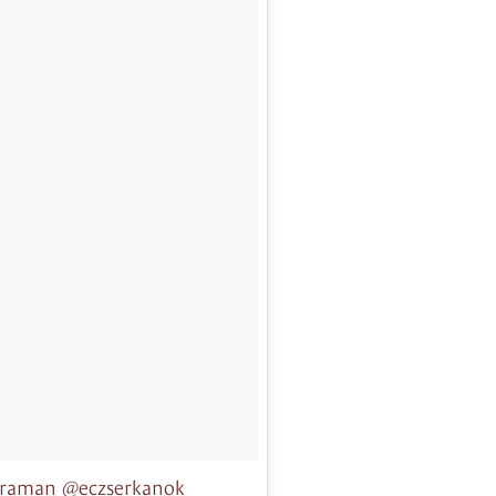
fkaraman @eczserkanok