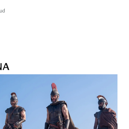
tud
NA