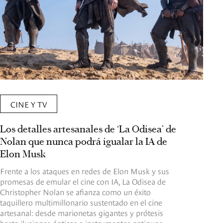
CINE Y TV
Los detalles artesanales de ‘La Odisea’ de
Nolan que nunca podrá igualar la IA de
Elon Musk
Frente a los ataques en redes de Elon Musk y sus
promesas de emular el cine con IA, La Odisea de
Christopher Nolan se afianza como un éxito
taquillero multimillonario sustentado en el cine
artesanal: desde marionetas gigantes y prótesis
hasta ilusiones ópticas e instrumentos antiguos.