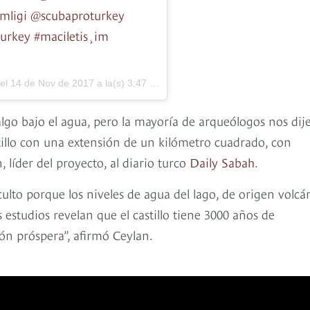
mligi @scubaproturkey
turkey #maciletişim
 el
14 de Nov de 2017 a la(s) 3:47 PST
go bajo el agua, pero la mayoría de arqueólogos nos dij
llo con una extensión de un kilómetro cuadrado, con
 líder del proyecto, al diario turco
Daily Sabah
.
culto porque los niveles de agua del lago, de origen volcá
estudios revelan que el castillo tiene 3000 años de
ón próspera”, afirmó Ceylan.