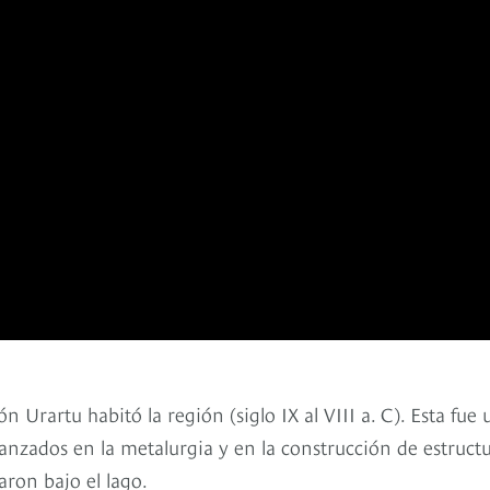
ón Urartu habitó la región (siglo IX al VIII a. C). Esta fue
anzados en la metalurgia y en la construcción de estruct
aron bajo el lago.