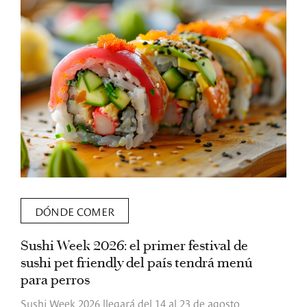
DÓNDE COMER
Sushi Week 2026: el primer festival de
L
sushi pet friendly del país tendrá menú
s
para perros
v
Sushi Week 2026 llegará del 14 al 23 de agosto
D