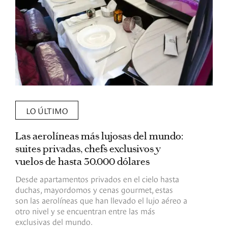
LO ÚLTIMO
Las aerolíneas más lujosas del mundo:
E
suites privadas, chefs exclusivos y
d
vuelos de hasta 30.000 dólares
E
c
Desde apartamentos privados en el cielo hasta
c
duchas, mayordomos y cenas gourmet, estas
son las aerolíneas que han llevado el lujo aéreo a
R
otro nivel y se encuentran entre las más
exclusivas del mundo.