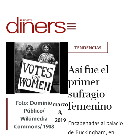
TENDENCIAS
Así fue el
primer
sufragio
Foto:
Dominio
femenino
marzo
Público/
8,
Wikimedia
2019
Encadenadas al palacio
Commons/ 1908
de Buckingham, en