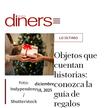
LO ÚLTIMO
Objetos que
cuentan
historias:
Foto:
conozca la
diciembre
Indypendenz
18, 2025
guía de
/
Shutterstock
regalos