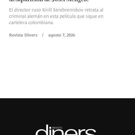
d
El director ruso Kirill Serebrennikov retrata al
criminal alemán en esta película que sigue en
F
cartelera colombiana.
s
O
Revista Diners
/
agosto 7, 2026
é
c
p
a
R