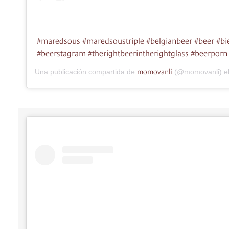
#maredsous #maredsoustriple #belgianbeer #beer #bié
#beerstagram #therightbeerintherightglass #beerporn
momovanli
Una publicación compartida de
(@momovanli) e