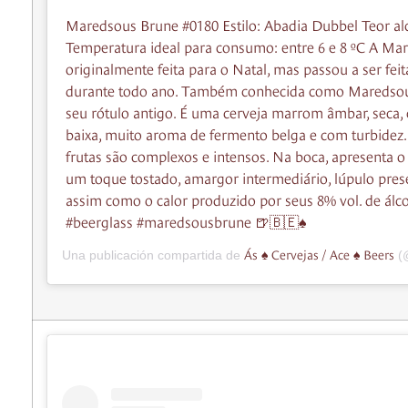
Maredsous Brune #0180 Estilo: Abadia Dubbel Teor al
Temperatura ideal para consumo: entre 6 e 8 ºC A Ma
originalmente feita para o Natal, mas passou a ser fei
durante todo ano. Também conhecida como Maredso
seu rótulo antigo. É uma cerveja marrom âmbar, seca,
baixa, muito aroma de fermento belga e com turbidez
frutas são complexos e intensos. Na boca, apresenta o
um toque tostado, amargor intermediário, lúpulo prese
assim como o calor produzido por seus 8% vol. de álco
#beerglass #maredsousbrune 🍺🇧🇪♠️
Ás ♠️ Cervejas / Ace ♠️ Beers
Una publicación compartida de
(@