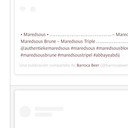
• Maredsous • ………………………………….. – Maredso
Maredsous Brune – Maredsous Triple …………
@authentiekemaredsous #maredsous #maredsousblo
#maredsousbrune #maredsoustripel #abbayeabdij
Barroca Beer
Una publicación compartida de
(@barrocabeer