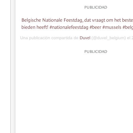
PUBLICIDAD
Belgische Nationale Feestdag, dat vraagt om het beste
bieden heeft! #nationalefeestdag #beer #mussels #belg
Duvel
Una publicación compartida de
(@duvel_belgium) el
2
PUBLICIDAD