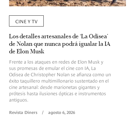
CINE Y TV
Los detalles artesanales de ‘La Odisea’
R
de Nolan que nunca podrá igualar la IA
m
de Elon Musk
I
Frente a los ataques en redes de Elon Musk y
E
sus promesas de emular el cine con IA, La
e
Odisea de Christopher Nolan se afianza como un
b
éxito taquillero multimillonario sustentado en el
C
cine artesanal: desde marionetas gigantes y
c
prótesis hasta ilusiones ópticas e instrumentos
antiguos.
R
Revista Diners
/
agosto 6, 2026