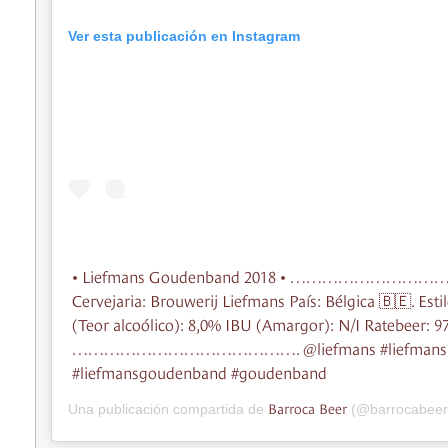
Ver esta publicación en Instagram
• Liefmans Goudenband 2018 • ……………………
Cervejaria: Brouwerij Liefmans País: Bélgica 🇧🇪. Est
(Teor alcoólico): 8,0% IBU (Amargor): N/I Ratebeer: 9
……………………………………. @liefmans #liefmans
#liefmansgoudenband #goudenband
Barroca Beer
Una publicación compartida de
(@barrocabeer