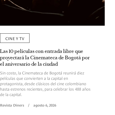
CINE Y TV
Las 10 películas con entrada libre que
proyectará la Cinemateca de Bogotá por
el aniversario de la ciudad
Sin costo, la Cinemateca de Bogotá reunirá diez
películas que convierten a la capital en
protagonista, desde clásicos del cine colombiano
hasta estrenos recientes, para celebrar los 488 años
de la capital.
Revista Diners
/
agosto 6, 2026