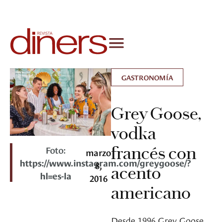
GASTRONOMÍA
Grey Goose,
vodka
francés con
Foto:
marzo
https://www.instagram.com/greygoose/?
8,
acento
hl=es-la
2016
americano
Desde 1996 Grey Goose