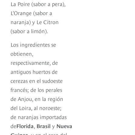
La Poire (sabor a pera),
L’Orange (sabor a
naranja) y Le Citron
(sabor a limón).
Los ingredientes se
obtienen,
respectivamente, de
antiguos huertos de
cerezas en el sudoeste
francés; de los perales
de Anjou, en la región
del Loira, al noroeste;
de naranjas importadas
de
Florida
,
Brasil
y
Nueva
Guinea
, y en el caso del