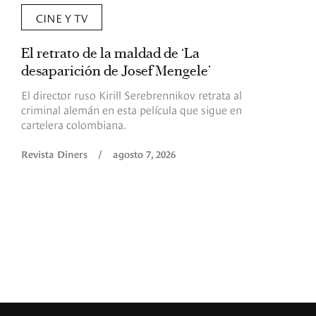
CINE Y TV
El retrato de la maldad de ‘La
L
desaparición de Josef Mengele’
d
d
El director ruso Kirill Serebrennikov retrata al
criminal alemán en esta película que sigue en
F
cartelera colombiana.
s
O
Revista Diners
/
agosto 7, 2026
é
c
p
a
R