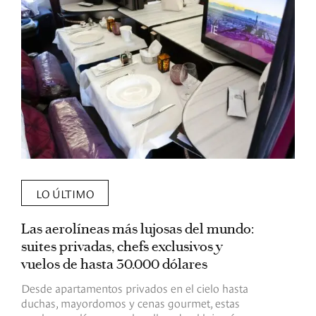
LO ÚLTIMO
Las aerolíneas más lujosas del mundo:
E
suites privadas, chefs exclusivos y
d
vuelos de hasta 30.000 dólares
E
c
Desde apartamentos privados en el cielo hasta
c
duchas, mayordomos y cenas gourmet, estas