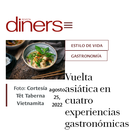
ESTILO DE VIDA
GASTRONOMÍA
Vuelta
asiática en
Foto:
Cortesía
agosto
Têt Taberna
25,
cuatro
Vietnamita
2022
experiencias
gastronómicas