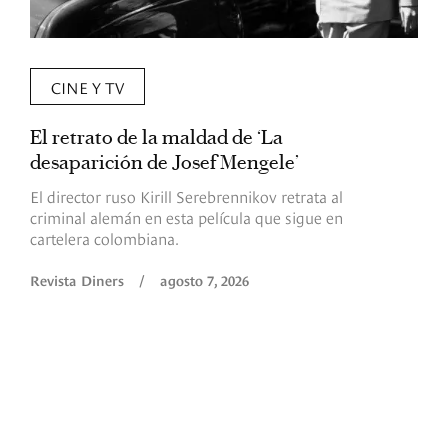
CINE Y TV
El retrato de la maldad de ‘La
L
desaparición de Josef Mengele’
d
d
El director ruso Kirill Serebrennikov retrata al
criminal alemán en esta película que sigue en
F
cartelera colombiana.
s
O
Revista Diners
/
agosto 7, 2026
é
c
p
a
R