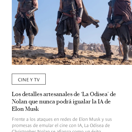
CINE Y TV
Los detalles artesanales de ‘La Odisea’ de
Nolan que nunca podrá igualar la IA de
Elon Musk
Frente a los ataques en redes de Elon Musk y sus
promesas de emular el cine con IA, La Odisea de
Christopher Nolan se afianza como un éxito