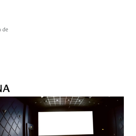
a de
NA