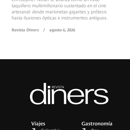
taquillero multimillonario sustentado en el cine
artesanal: desde marionetas gigantes y prótesis
hasta ilusiones ópticas e instrumentos antiguos.
Revista Diners
/
agosto 6, 2026
Viajes
Gastronomía
Colombia
Bar