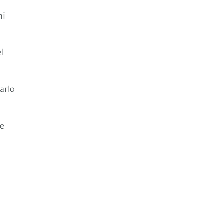
mi
el
arlo
de