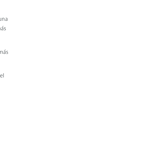
 una
más
 más
el